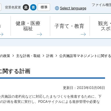
ファイル種
背景色変更
Select language
健康・医療
観光
き
子育て・教育
福祉
スポ
の政策
主な計画・取組
計画
公共施設等マネジメントに関す
に関する計画
更新日：2023年03月06日
公共施設の老朽化などに対応したまちづくりを推進するために、下
の計画を着実に実行し、PDCAサイクルによる進捗管理や必要な