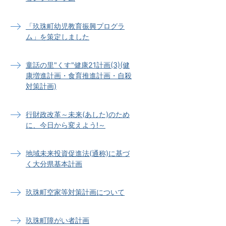
「玖珠町幼児教育振興プログラ
ム」を策定しました
童話の里"くす"健康21計画(3)(健
康増進計画・食育推進計画・自殺
対策計画)
行財政改革～未来(あした)のため
に、今日から変えよう!～
地域未来投資促進法(通称)に基づ
く大分県基本計画
玖珠町空家等対策計画について
玖珠町障がい者計画