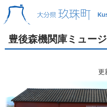
豊後森機関庫ミュー
更