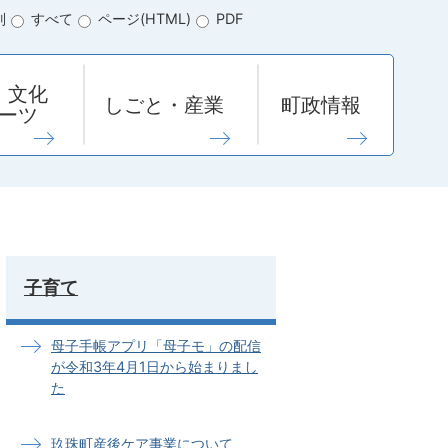
別
すべて
ページ(HTML)
PDF
・文化
しごと・産業
町政情報
ーツ
子育て
母子手帳アプリ「母子モ」の配信
が令和3年4月1日から始まりまし
た
玖珠町産後ケア事業について