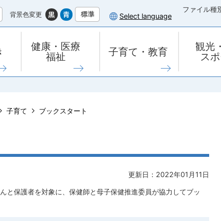
ファイル種
背景色変更
Select language
健康・医療
観光
き
子育て・教育
福祉
スポ
子育て
ブックスタート
更新日：2022年01月11日
んと保護者を対象に、保健師と母子保健推進委員が協力してブッ