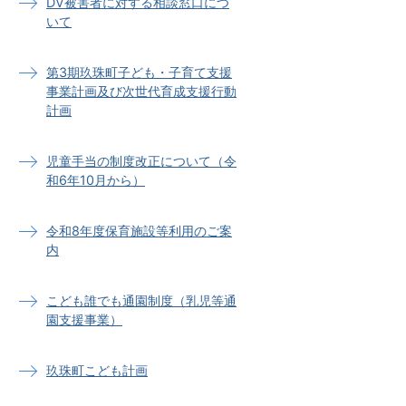
DV被害者に対する相談窓口につ
いて
第3期玖珠町子ども・子育て支援
事業計画及び次世代育成支援行動
計画
児童手当の制度改正について（令
和6年10月から）
令和8年度保育施設等利用のご案
内
こども誰でも通園制度（乳児等通
園支援事業）
玖珠町こども計画