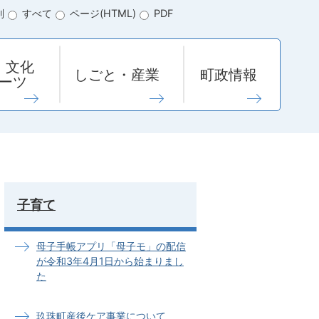
別
すべて
ページ(HTML)
PDF
・文化
しごと・産業
町政情報
ーツ
子育て
母子手帳アプリ「母子モ」の配信
が令和3年4月1日から始まりまし
た
玖珠町産後ケア事業について