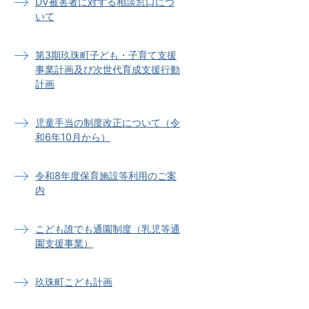
DV被害者に対する相談窓口につ
いて
第3期玖珠町子ども・子育て支援
事業計画及び次世代育成支援行動
計画
児童手当の制度改正について（令
和6年10月から）
令和8年度保育施設等利用のご案
内
こども誰でも通園制度（乳児等通
園支援事業）
玖珠町こども計画