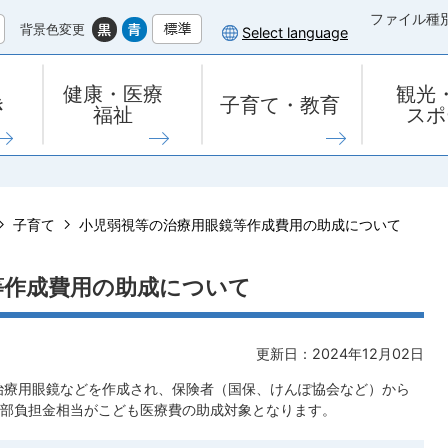
ファイル種
背景色変更
Select language
健康・医療
観光
き
子育て・教育
福祉
スポ
子育て
小児弱視等の治療用眼鏡等作成費用の助成について
等作成費用の助成について
更新日：2024年12月02日
治療用眼鏡などを作成され、保険者（国保、けんぽ協会など）から
部負担金相当がこども医療費の助成対象となります。