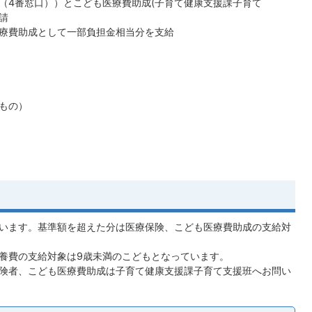
（4番窓口））とこども医療費助成(子育て健康支援課子育て
請
療費助成として一部負担金相当分を支給
もの）
います。基準額を超えた分は医療保険、こども医療費助成の支給対
養費の支給対象は9歳未満のこどもとなっています。
険者、こども医療費助成は子育て健康支援課子育て支援班へお問い