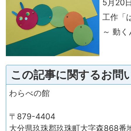
5月20日
工作「
～ 動く
この記事に関するお問
わらべの館
〒879-4404
大分県玖珠郡玖珠町大字森868番