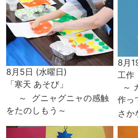
8月1
8月5日 (水曜日)
工作
「寒天 あそび」
～ 
～ グニャグニャの感触
作っ
をたのしもう～
さか