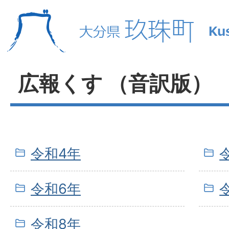
広報くす （音訳版）
令和4年
令和6年
令和8年