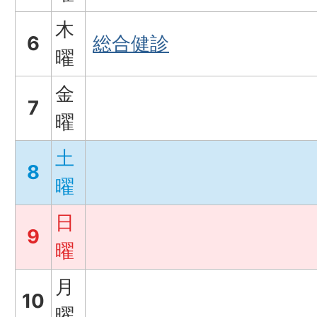
木
6
総合健診
曜
金
7
曜
土
8
曜
日
9
曜
月
10
曜