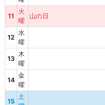
火
11
山の日
曜
水
12
曜
木
13
曜
金
14
曜
土
15