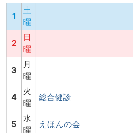
土
1
曜
日
2
曜
月
3
曜
火
4
総合健診
曜
水
5
えほんの会
曜