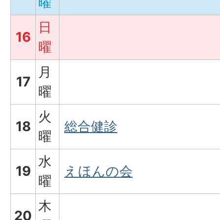
曜
日
16
曜
月
17
曜
火
18
総合健診
曜
水
19
えほんの会
曜
木
20