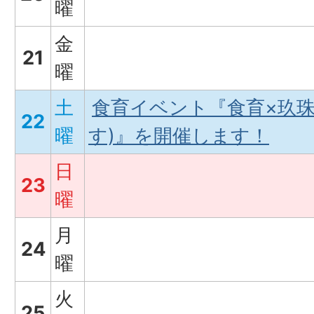
曜
金
21
曜
土
食育イベント『食育×玖珠S
22
曜
す)』を開催します！
日
23
曜
月
24
曜
火
25